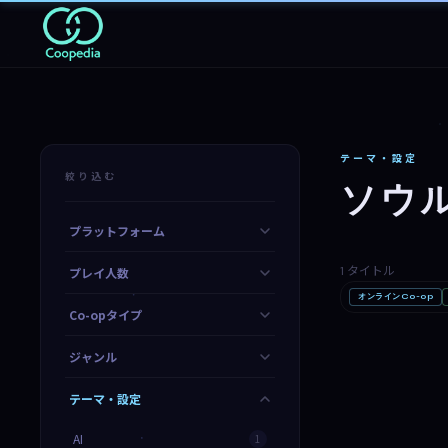
テーマ・設定
絞り込む
ソウ
プラットフォーム
1 タイトル
プレイ人数
オンラインCo-op
Windrose / 
Co-opタイプ
ジャンル
テーマ・設定
AI
1