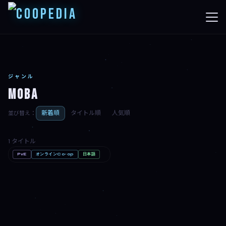
ジャンル
MOBA
新着順
タイトル順
人気順
並び替え：
1 タイトル
PvE
オンラインCo-op
日本語
Shape of Dreams
PC