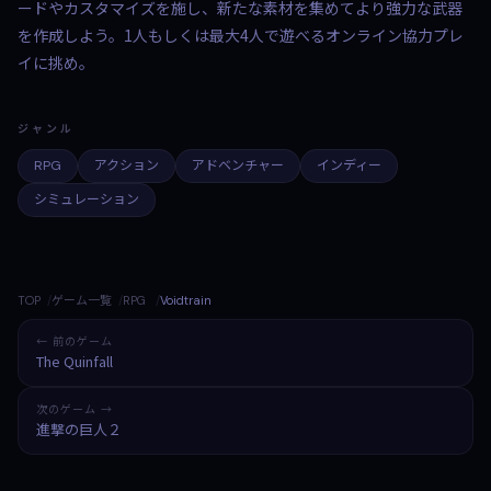
ードやカスタマイズを施し、新たな素材を集めてより強力な武器
を作成しよう。1人もしくは最大4人で遊べるオンライン協力プレ
イに挑め。
ジャンル
RPG
アクション
アドベンチャー
インディー
シミュレーション
TOP
ゲーム一覧
RPG
Voidtrain
← 前のゲーム
The Quinfall
次のゲーム →
進撃の巨人２