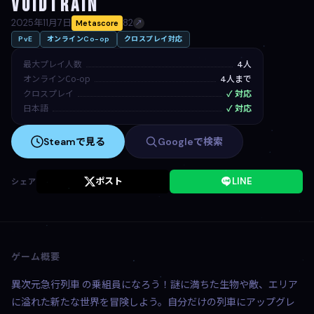
Voidtrain
2025年11月7日
82
Metascore
↗
PvE
オンラインCo-op
クロスプレイ対応
最大プレイ人数
4人
オンラインCo-op
4人まで
クロスプレイ
✓ 対応
日本語
✓ 対応
Steamで見る
Googleで検索
ポスト
LINE
シェア
ゲーム概要
異次元急行列車 の乗組員になろう！謎に満ちた生物や敵、エリア
に溢れた新たな世界を冒険しよう。自分だけの列車にアップグレ