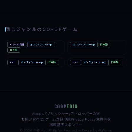
同じジャンルのCO-OPゲーム
Co-op専用
オンラインCo-op
オンラインCo-op
日本語
Big Walk
Mac
Romestead
PC
Nintendo Switch 2
日本語
PC
PvE
オンラインCo-op
日本語
PvP
オンラインCo-op
日本語
どろぼうノーム
PC
めっちゃカメレオン
PC
COOP
EDIA
About
パブリッシャー/デベロッパーの方
お問い合わせ/ゲーム登録申請
Privacy Policy
免責事項
掲載基準
スポンサー
© 2026 AkiNatsu All Rights Reserved. — Design by AkiNatsu