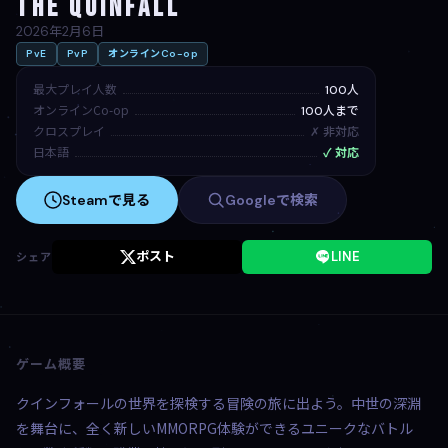
The Quinfall
2026年2月6日
PvE
PvP
オンラインCo-op
最大プレイ人数
100人
オンラインCo-op
100人まで
クロスプレイ
✗ 非対応
日本語
✓ 対応
Steamで見る
Googleで検索
ポスト
LINE
シェア
ゲーム概要
クインフォールの世界を探検する冒険の旅に出よう。中世の深淵
を舞台に、全く新しいMMORPG体験ができるユニークなバトル