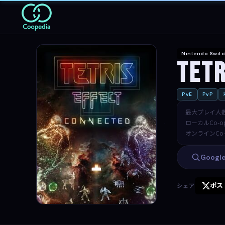
Nintendo Swit
Tetr
PvE
PvP
最大プレイ人
ローカルCo-o
オンラインCo-
Goog
ポス
シェア