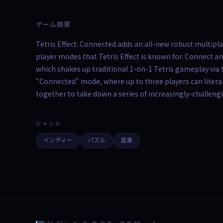
ゲーム概要
Tetris Effect: Connected adds an all-new robust multipla
player modes that Tetris Effect is known for. Connect an
which shakes up traditional 1-on-1 Tetris gameplay via
“Connected” mode, where up to three players can literall
together to take down a series of increasingly-challen
ジャンル
インディー
パズル
音楽