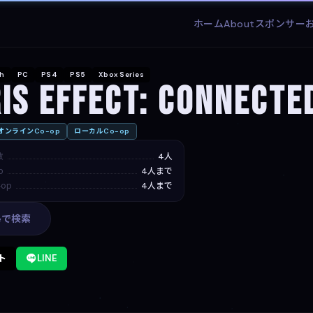
ホーム
About
スポンサー
ch
PC
PS4
PS5
Xbox Series
is Effect: Connecte
オンラインCo-op
ローカルCo-op
数
4人
p
4人まで
op
4人まで
leで検索
ト
LINE