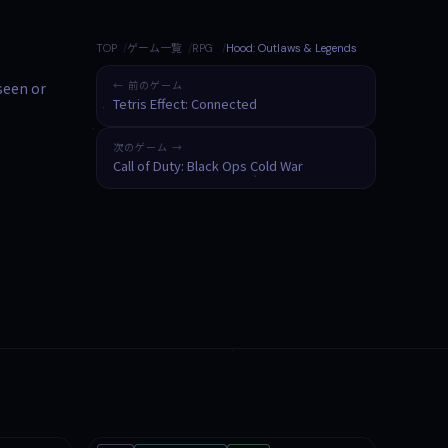
TOP
ゲーム一覧
RPG
Hood: Outlaws & Legends
nseen or
← 前のゲーム
Tetris Effect: Connected
次のゲーム →
Call of Duty: Black Ops Cold War