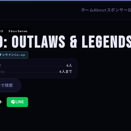
ホーム
About
スポンサー
S5
Xbox Series
: Outlaws & Legend
オンラインCo-op
数
4人
op
4人まで
leで検索
ト
LINE