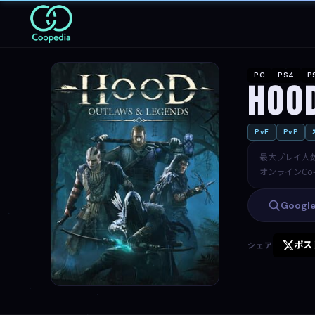
PC
PS4
P
Hood
PvE
PvP
最大プレイ人
オンラインCo-
Goog
ポス
シェア