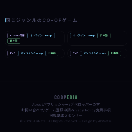
同じジャンルのCO-OPゲーム
Co-op専用
オンラインCo-op
オンラインCo-op
日本語
Big Walk
Mac
Romestead
PC
Nintendo Switch 2
日本語
PC
PvE
オンラインCo-op
日本語
PvP
オンラインCo-op
日本語
どろぼうノーム
PC
めっちゃカメレオン
PC
COOP
EDIA
About
パブリッシャー/デベロッパーの方
お問い合わせ/ゲーム登録申請
Privacy Policy
免責事項
掲載基準
スポンサー
© 2026 AkiNatsu All Rights Reserved. — Design by AkiNatsu