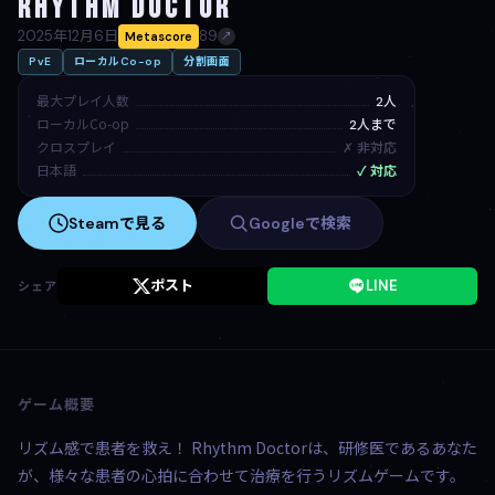
Rhythm Doctor
2025年12月6日
89
Metascore
↗
PvE
ローカルCo-op
分割画面
最大プレイ人数
2人
ローカルCo-op
2人まで
クロスプレイ
✗ 非対応
日本語
✓ 対応
Steamで見る
Googleで検索
ポスト
LINE
シェア
ゲーム概要
リズム感で患者を救え！ Rhythm Doctorは、研修医であるあなた
が、様々な患者の心拍に合わせて治療を行うリズムゲームです。