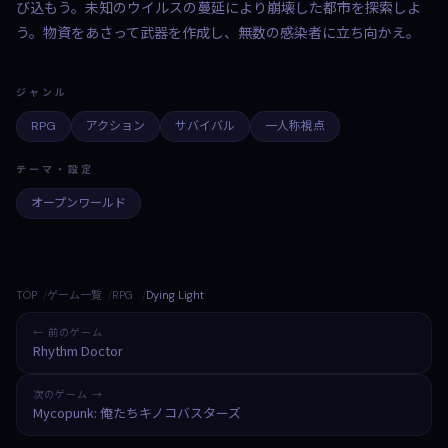
び込もう。未知のウイルスの蔓延により崩壊した都市を探索しよ
う。物資をあさって武器を作成し、無数の感染者に立ち向かえ。
ジャンル
RPG
アクション
サバイバル
一人称視点
テーマ・設定
オープンワールド
TOP
ゲーム一覧
RPG
Dying Light
← 前のゲーム
Rhythm Doctor
次のゲーム →
Mycopunk: 俺たちキノコバスターズ