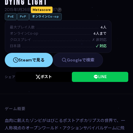
Dying Light
2015年1月26日
87
Metascore
↗
PvE
PvP
オンラインCo-op
最大プレイ人数
4人
オンラインCo-op
4人まで
クロスプレイ
✗ 非対応
日本語
✓ 対応
Steamで見る
Googleで検索
ポスト
LINE
シェア
ゲーム概要
血肉に飢えたゾンビがはびこるポストアポカリプスの世界で、一
人称視点のオープンワールド・アクションサバイバルゲームに飛