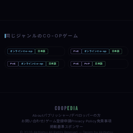
同じジャンルのCO-OPゲーム
オンラインCo-op
日本語
PvE
オンラインCo-op
日本語
Romestead
PC
どろぼうノーム
PC
PvE
オンラインCo-op
日本語
PvE
PvP
日本語
Far Far West
PC
Minecraft: Java & Bedrock
Linux
Edition（マインクラフト）
Mac
Nintendo Switch
COOP
EDIA
About
パブリッシャー/デベロッパーの方
お問い合わせ/ゲーム登録申請
Privacy Policy
免責事項
掲載基準
スポンサー
© 2026 AkiNatsu All Rights Reserved. — Design by AkiNatsu