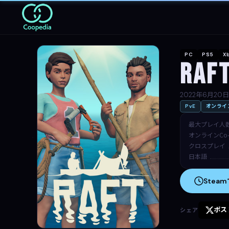
PC
PS5
Xb
Raf
2022年6月20日
PvE
オンライン
最大プレイ人
オンラインCo-
クロスプレイ
日本語
Stea
ポス
シェア