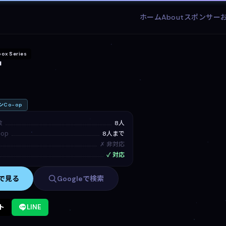
ホーム
About
スポンサー
ox Series
t
Co-op
数
8人
op
8人まで
✗ 非対応
✓ 対応
mで見る
Googleで検索
ト
LINE