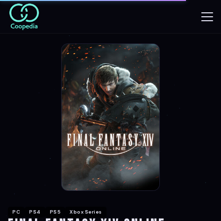
PC
PS4
PS5
Xbox Series