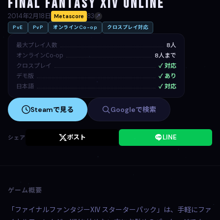
FINAL FANTASY XIV Online
2014年2月18日
83
Metascore
↗
PvE
PvP
オンラインCo-op
クロスプレイ対応
最大プレイ人数
8人
オンラインCo-op
8人まで
クロスプレイ
✓ 対応
デモ版
✓ あり
日本語
✓ 対応
Steamで見る
Googleで検索
ポスト
LINE
シェア
ゲーム概要
「ファイナルファンタジーXIV スターターパック」は、手軽にファ