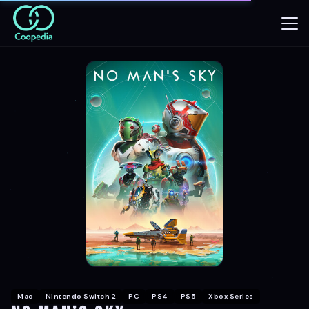
Mac
Nintendo Switch 2
PC
PS4
PS5
Xbox Series