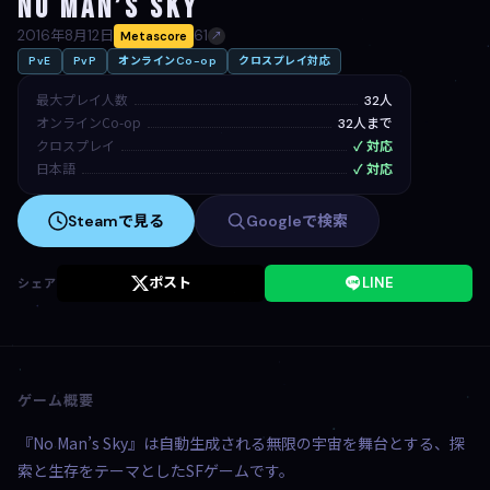
No Man’s Sky
2016年8月12日
61
Metascore
↗
PvE
PvP
オンラインCo-op
クロスプレイ対応
最大プレイ人数
32人
オンラインCo-op
32人まで
クロスプレイ
✓ 対応
日本語
✓ 対応
Steamで見る
Googleで検索
ポスト
LINE
シェア
ゲーム概要
『No Man’s Sky』は自動生成される無限の宇宙を舞台とする、探
索と生存をテーマとしたSFゲームです。