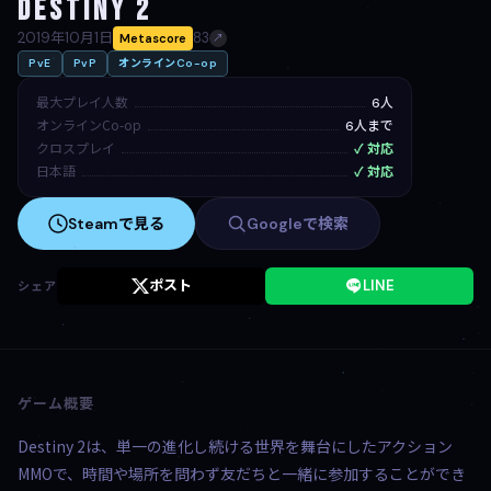
Destiny 2
2019年10月1日
83
Metascore
↗
PvE
PvP
オンラインCo-op
最大プレイ人数
6人
オンラインCo-op
6人まで
クロスプレイ
✓ 対応
日本語
✓ 対応
Steamで見る
Googleで検索
ポスト
LINE
シェア
ゲーム概要
Destiny 2は、単一の進化し続ける世界を舞台にしたアクション
MMOで、時間や場所を問わず友だちと一緒に参加することができ