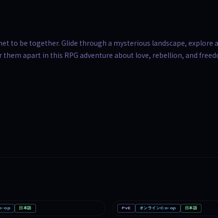
net to be together. Glide through a mysterious landscape, explore 
r them apart in this RPG adventure about love, rebellion, and free
-op
日本語
PvE
オンラインCo-op
日本語
ead
PC
どろぼうノーム