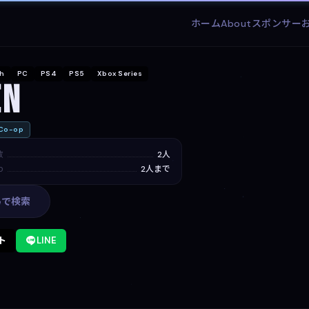
ホーム
About
スポンサー
ch
PC
PS4
PS5
Xbox Series
en
o-op
数
2人
p
2人まで
leで検索
ト
LINE