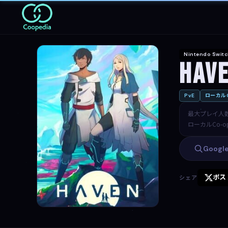
Nintendo Swit
Hav
PvE
ローカルC
最大プレイ人
ローカルCo-o
Goog
ポス
シェア