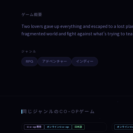
ゲーム概要
Two lovers gave up everything and escaped to a lost pla
fragmented world and fight against what’s trying to tea
ジャンル
RPG
アドベンチャー
インディー
同じジャンルのCO-OPゲーム
Co-op専用
オンラインCo-op
日本語
オンラインCo
Big Walk
Mac
Romest
Nintendo Switch 2