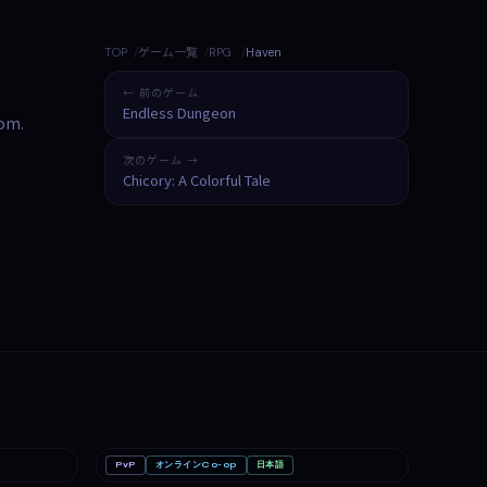
TOP
ゲーム一覧
RPG
Haven
a
← 前のゲーム
Endless Dungeon
dom.
次のゲーム →
Chicory: A Colorful Tale
PvP
オンラインCo-op
日本語
PC
めっちゃカメレオン
PC