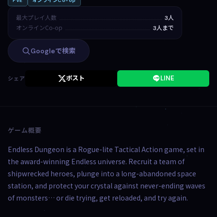
PvE
オンラインCo-op
最大プレイ人数
3人
オンラインCo-op
3人まで
Googleで検索
ポスト
LINE
シェア
ゲーム概要
Endless Dungeon is a Rogue-lite Tactical Action game, set in
the award-winning Endless universe. Recruit a team of
shipwrecked heroes, plunge into a long-abandoned space
station, and protect your crystal against never-ending waves
of monsters… or die trying, get reloaded, and try again.