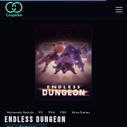
Nintendo Switch
PC
PS4
PS5
Xbox Series
Endless Dungeon