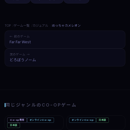
TOP
ゲーム一覧
カジュアル
めっちゃカメレオン
← 前のゲーム
Far Far West
次のゲーム →
どろぼうノーム
同じジャンルのCO-OPゲーム
Co-op専用
オンラインCo-op
オンラインCo-op
日本語
Big Walk
Mac
Romestead
PC
Nintendo Switch 2
日本語
PC