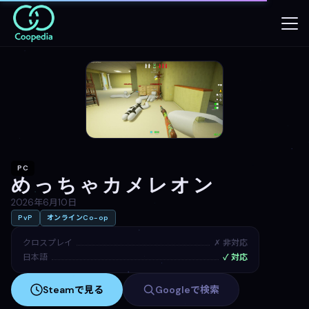
PC
めっちゃカメレオン
2026年6月10日
PvP
オンラインCo-op
クロスプレイ
✗ 非対応
日本語
✓ 対応
Steamで見る
Googleで検索