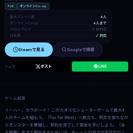
PvE
オンラインCo-op
最大プレイ人数
4人
オンラインCo-op
4人まで
クロスプレイ
✗ 非対応
日本語
✓ 対応
Steamで見る
Googleで検索
ポスト
LINE
シェア
ゲーム概要
イーハー、カウボーイ！ このカオスなシューターゲームで最大4
人のチームを組もう。『Far Far West』へ旅立ち、呪文を放ちなが
らモンスターを撃破し、契約を完了して賞金を手にしよう。（あ
る程度）生きて脱出するためには、チームとの協力が不可欠だ！