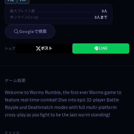
PvE
PvP
最大プレイ人数
3人
オンラインCo-op
3人まで
Googleで検索
ポスト
LINE
シェア
ゲーム概要
Welcome to Worms Rumble, the first ever Worms game to
feature real-time combat! Dive into epic 32-player Battle
Royale and Deathmatch modes with full multi-platform
cross-play as you fight to be the last worm standing!
ジャンル