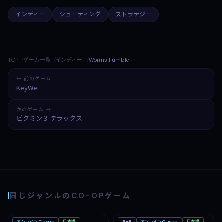
インディー
シューティング
ストラテジー
TOP
ゲーム一覧
インディー
Worms Rumble
← 前のゲーム
KeyWe
次のゲーム →
ピクミン３ デラックス
同じジャンルのCO-OPゲーム
オンラインCo-op
日本語
PvE
オンラインCo-op
日本語
PC
PC