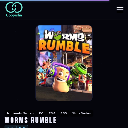
Nintendo Switch
PC
PS4
PS5
Xbox Series
Worms Rumble