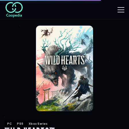
PC
PS5
Xbox Series