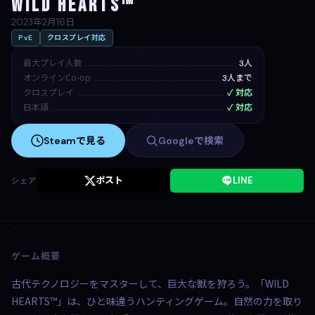
WILD HEARTS™
2023年2月16日
PvE
クロスプレイ対応
最大プレイ人数
3人
オンラインCo-op
3人まで
クロスプレイ
✓ 対応
日本語
✓ 対応
Steamで見る
Googleで検索
ポスト
LINE
シェア
ゲーム概要
古代テクノロジーをマスターして、巨大な獣を狩ろう。「WILD
HEARTS™」は、ひと味違うハンティングゲーム。自然の力を取り