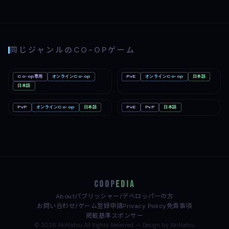
同じジャンルのCO-OPゲーム
Co-op専用
オンラインCo-op
PvE
オンラインCo-op
日本語
Big Walk
Mac
どろぼうノーム
PC
Nintendo Switch 2
日本語
PC
PvP
オンラインCo-op
日本語
PvE
PvP
日本語
めっちゃカメレオン
PC
Minecraft: Java & Bedrock
Linux
Edition（マインクラフト）
Mac
Nintendo Switch
COOP
EDIA
About
パブリッシャー/デベロッパーの方
お問い合わせ/ゲーム登録申請
Privacy Policy
免責事項
掲載基準
スポンサー
© 2026 AkiNatsu All Rights Reserved. — Design by AkiNatsu