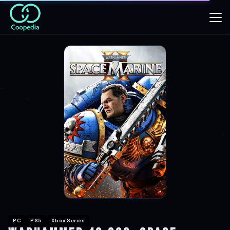
PC
PS5
Xbox Series