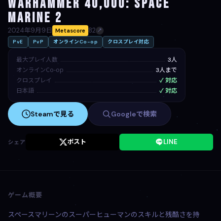
Warhammer 40,000: Space
Marine 2
2024年9月9日
82
Metascore
↗
PvE
PvP
オンラインCo-op
クロスプレイ対応
最大プレイ人数
3人
オンラインCo-op
3人まで
クロスプレイ
✓ 対応
日本語
✓ 対応
Steamで見る
Googleで検索
ポスト
LINE
シェア
ゲーム概要
スペースマリーンのスーパーヒューマンのスキルと残酷さを持