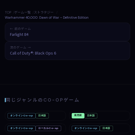
TOP
ゲーム一覧
ストラテジー
Warhammer 40,000: Dawn of War – Definitive Edition
← 前のゲーム
Farlight 84
次のゲーム →
Call of Duty®: Black Ops 6
同じジャンルのCO-OPゲーム
発売前
オンラインCo-op
日本語
日本語
Romestead
PC
Hellcard II
PC
オンラインCo-op
ローカルCo-op
オンラインCo-op
日本語
An Easter to Remember
Linux
HellBorn
PC
Mac