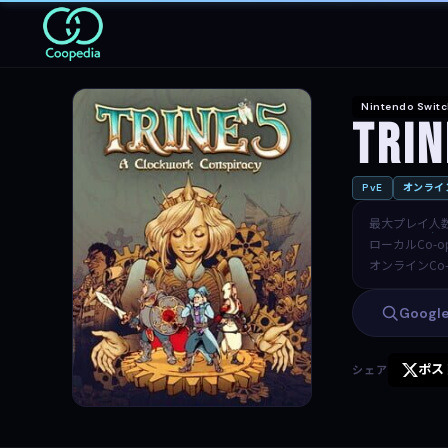
Nintendo Swit
Trin
PvE
オンライン
最大プレイ人
ローカルCo-o
オンラインCo-
Goog
ポス
シェア