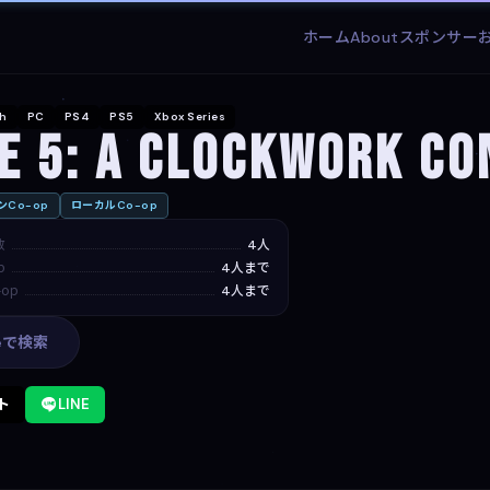
ホーム
About
スポンサー
ch
PC
PS4
PS5
Xbox Series
e 5: A Clockwork Co
Co-op
ローカルCo-op
数
4人
p
4人まで
op
4人まで
leで検索
ト
LINE