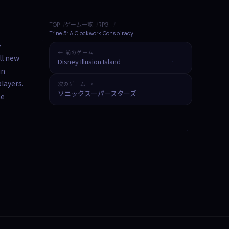
TOP
ゲーム一覧
RPG
Trine 5: A Clockwork Conspiracy
-
← 前のゲーム
ll new
Disney Illusion Island
in
layers.
次のゲーム →
ソニックスーパースターズ
he