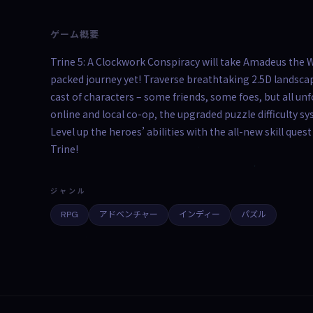
ゲーム概要
Trine 5: A Clockwork Conspiracy will take Amadeus the W
packed journey yet! Traverse breathtaking 2.5D landscape
cast of characters – some friends, some foes, but all unf
online and local co-op, the upgraded puzzle difficulty s
Level up the heroes’ abilities with the all-new skill qu
Trine!
ジャンル
RPG
アドベンチャー
インディー
パズル