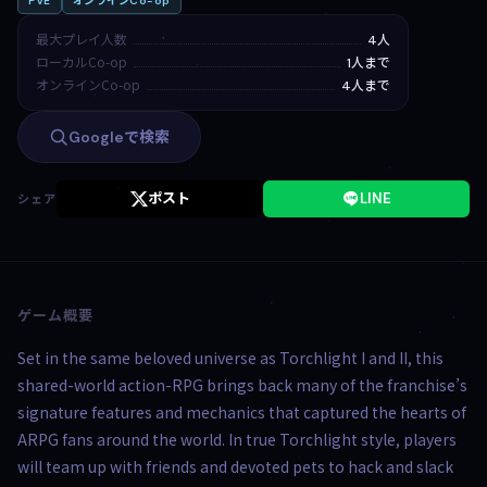
PvE
オンラインCo-op
最大プレイ人数
4人
ローカルCo-op
1人まで
オンラインCo-op
4人まで
Googleで検索
ポスト
LINE
シェア
ゲーム概要
Set in the same beloved universe as Torchlight I and II, this
shared-world action-RPG brings back many of the franchise’s
signature features and mechanics that captured the hearts of
ARPG fans around the world. In true Torchlight style, players
will team up with friends and devoted pets to hack and slack