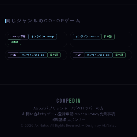
同じジャンルのCO-OPゲーム
Co-op専用
オンラインCo-op
オンラインCo-op
日本語
Big Walk
Mac
Romestead
PC
Nintendo Switch 2
日本語
PC
PvE
オンラインCo-op
日本語
PvP
オンラインCo-op
日本語
どろぼうノーム
PC
めっちゃカメレオン
PC
COOP
EDIA
About
パブリッシャー/デベロッパーの方
お問い合わせ/ゲーム登録申請
Privacy Policy
免責事項
掲載基準
スポンサー
© 2026 AkiNatsu All Rights Reserved. — Design by AkiNatsu