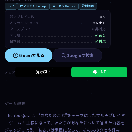
PvP
オンラインCo-op
ローカルCo-op
分割画面
最大プレイ人数
8人
オンラインCo-op
8人まで
クロスプレイ
✗ 非対応
デモ版
✓ あり
日本語
✓ 対応
Steamで見る
Googleで検索
ポスト
LINE
シェア
ゲーム概要
The You Quizは、“あなたのこと”をテーマにしたマルチプレイヤ
ーゲーム！ 王様になって、友だちがあなたについて答えた内容を
ジャッジしよう。 あるいは家臣になって、その人のクセや好み、