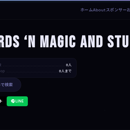
ホーム
About
スポンサー
ds ‘n Magic and Stu
数
8人
op
8人まで
leで検索
ト
LINE