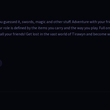
ou guessed it, swords, magic and other stuff. Adventure with your fr
ur role is defined by the items you carry and the way you play. Full on
all your friends! Get lost in the vast world of Tirawyn and become 