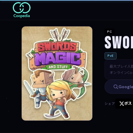
PC
Swor
PvE
最大プレイ人
オンラインCo-
Goog
ポス
シェア