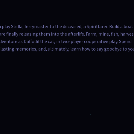
lay Stella, ferrymaster to the deceased, a Spiritfarer. Build a boat
re finally releasing them into the afterlife. Farm, mine, fish, harves
dventure as Daffodil the cat, in two-player cooperative play. Spend
e lasting memories, and, ultimately, learn how to say goodbye to yo