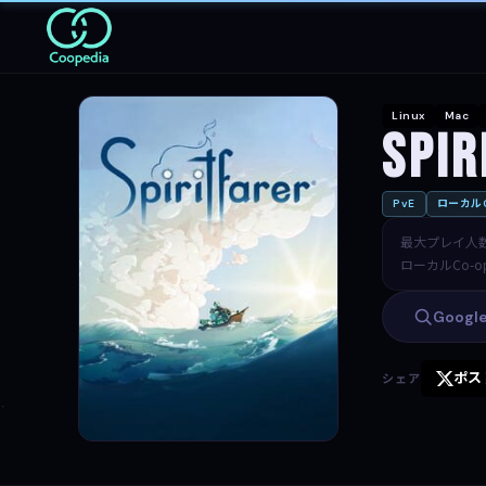
Linux
Mac
Spir
PvE
ローカルC
最大プレイ人
ローカルCo-o
Goog
ポス
シェア