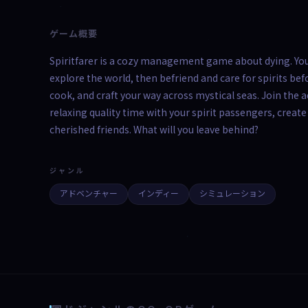
ゲーム概要
Spiritfarer is a cozy management game about dying. You p
explore the world, then befriend and care for spirits befo
cook, and craft your way across mystical seas. Join the a
relaxing quality time with your spirit passengers, creat
cherished friends. What will you leave behind?
ジャンル
アドベンチャー
インディー
シミュレーション