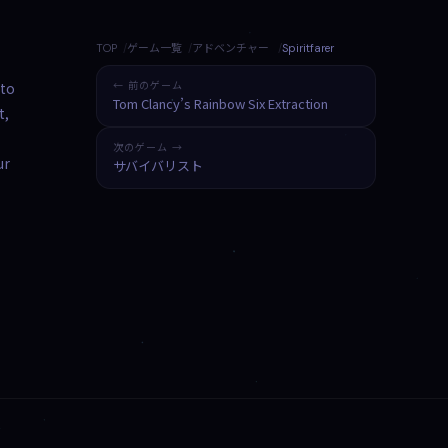
TOP
ゲーム一覧
アドベンチャー
Spiritfarer
 to
← 前のゲーム
Tom Clancy’s Rainbow Six Extraction
t,
次のゲーム →
ur
サバイバリスト