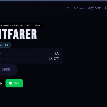
ホーム
About
スポンサー
Nintendo Switch
PC
PS4
itfarer
o-op
数
2人
p
2人まで
leで検索
ト
LINE