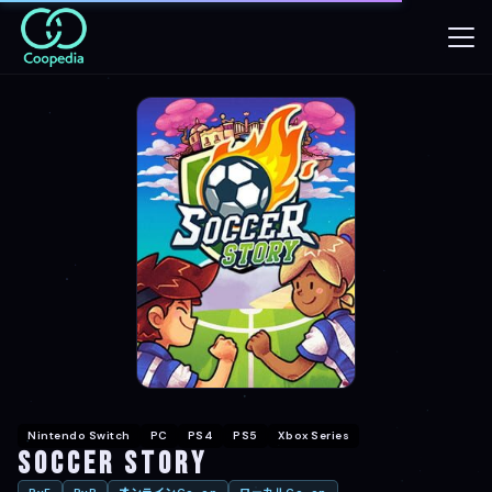
Nintendo Switch
PC
PS4
PS5
Xbox Series
Soccer Story