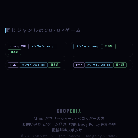
同じジャンルのCO-OPゲーム
Co-op専用
オンラインCo-op
オンラインCo-op
日本語
Big Walk
Mac
Romestead
PC
Nintendo Switch 2
日本語
PC
PvE
オンラインCo-op
日本語
PvP
オンラインCo-op
日本語
どろぼうノーム
PC
めっちゃカメレオン
PC
COOP
EDIA
About
パブリッシャー/デベロッパーの方
お問い合わせ/ゲーム登録申請
Privacy Policy
免責事項
掲載基準
スポンサー
© 2026 AkiNatsu All Rights Reserved. — Design by AkiNatsu