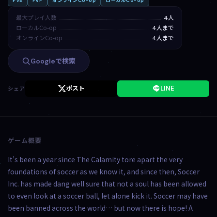
PvE
PvP
オンラインCo-op
ローカルCo-op
最大プレイ人数
4人
ローカルCo-op
4人まで
オンラインCo-op
4人まで
Googleで検索
ポスト
LINE
シェア
ゲーム概要
It’s been a year since The Calamity tore apart the very
foundations of soccer as we know it, and since then, Soccer
Inc. has made dang well sure that not a soul has been allowed
to even look at a soccer ball, let alone kick it. Soccer may have
been banned across the world… but now there is hope! A