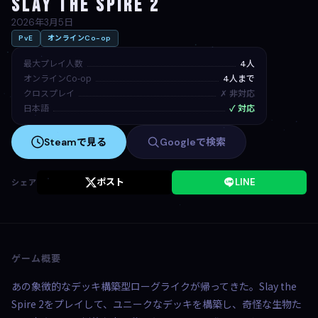
Slay the Spire 2
2026年3月5日
PvE
オンラインCo-op
最大プレイ人数
4人
オンラインCo-op
4人まで
クロスプレイ
✗ 非対応
日本語
✓ 対応
Steamで見る
Googleで検索
ポスト
LINE
シェア
ゲーム概要
あの象徴的なデッキ構築型ローグライクが帰ってきた。Slay the
Spire 2をプレイして、ユニークなデッキを構築し、奇怪な生物た