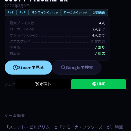
2026年3月2日
PvE
PvP
オンラインCo-op
ローカルCo-op
分割画面
最大プレイ人数
4人
ローカルCo-op
2人まで
オンラインCo-op
4人まで
クロスプレイ
✗ 非対応
デモ版
✓ あり
日本語
✓ 対応
Steamで見る
Googleで検索
ポスト
LINE
シェア
ゲーム概要
「スコット・ピルグリム」と「ラモーナ・フラワーズ」が、時空