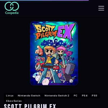
Linux
Nintendo Switch
Nintendo Switch 2
PC
PS4
PS5
Xbox Series
Scott Pilgrim EX