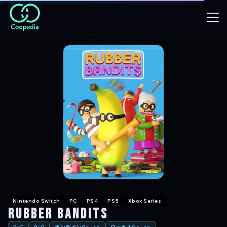
Nintendo Switch
PC
PS4
PS5
Xbox Series
Rubber Bandits