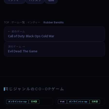
インディー
ハクスラ
格闘
TOP
ゲーム一覧
インディー
Rubber Bandits
← 前のゲーム
Call of Duty: Black Ops Cold War
次のゲーム →
Evil Dead: The Game
同じジャンルのCO-OPゲーム
オンラインCo-op
日本語
PvE
オンラインCo-op
日本語
Romestead
PC
どろぼうノーム
PC