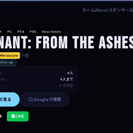
ホーム
About
スポンサー
ch
PC
PS4
PS5
Xbox Series
nant: From the Ashe
78
Metascore
↗
Co-op
数
4人
op
4人まで
✗ 非対応
mで見る
Googleで検索
ト
LINE