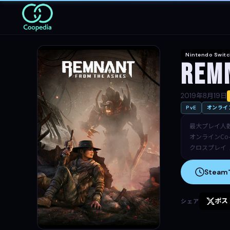
Nintendo Swit
Rem
2019年8月19日
PvE
オンライン
最大プレイ人
オンラインCo-
クロスプレイ
Stea
ポス
シェア