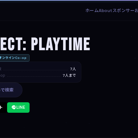
ホーム
About
スポンサー
ect: Playtime
オンラインCo-op
数
7人
op
7人まで
leで検索
ト
LINE