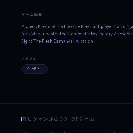
ゲーム概要
Project: Playtime is a Free-to-Play multiplayer horror g
terrifying monster that roams the toy factory. A seventh
Sight The Flesh Demands Invitation
ジャンル
インディー
同じジャンルのCO-OPゲーム