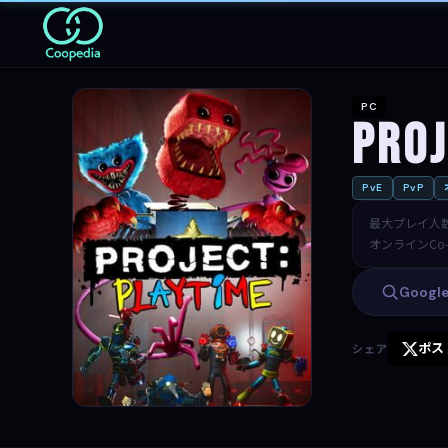
PC
Proj
PvE
PvP
最大プレイ人
オンラインCo-
Goog
ポス
シェア