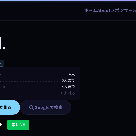
ホーム
About
スポンサー
N.
p
数
4人
p
3人まで
op
4人まで
✗ 非対応
mで見る
Googleで検索
ト
LINE