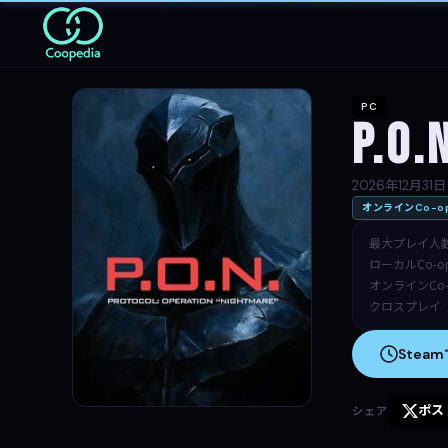
PC
P.O.
2026年12月31日
オンラインCo-o
最大プレイ人
ローカルCo-o
オンラインCo-
クロスプレイ
Stea
ポス
シェア