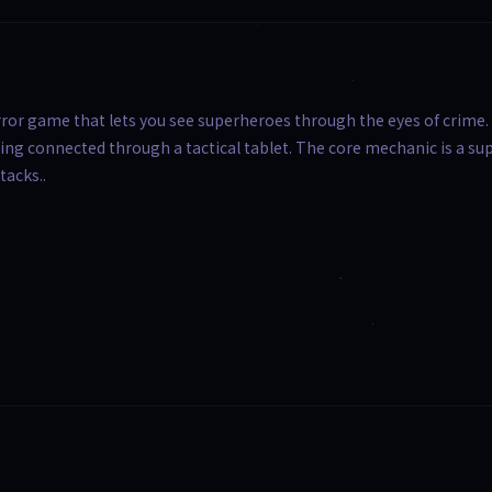
orror game that lets you see superheroes through the eyes of crime.
ing connected through a tactical tablet. The core mechanic is a sup
tacks..