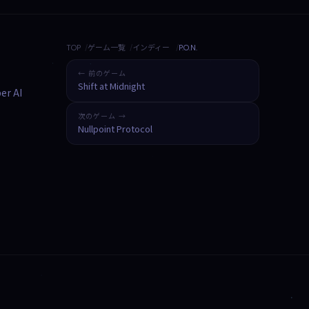
TOP
ゲーム一覧
インディー
P.O.N.
← 前のゲーム
Shift at Midnight
er AI
次のゲーム →
Nullpoint Protocol