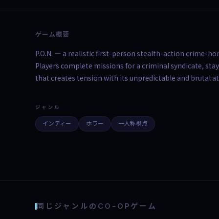
ゲーム概要
P.O.N. — a realistic first-person stealth-action crime-h
Players complete missions for a criminal syndicate, stay
that creates tension with its unpredictable and brutal at
ジャンル
インディー
ホラー
一人称視点
同じジャンルのCO-OPゲーム