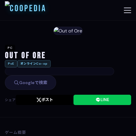
PC
Out of Ore
PvE
オンラインCo-op
Googleで検索
ポスト
LINE
シェア
ゲーム概要