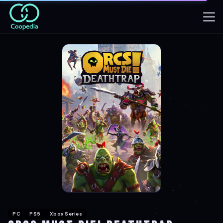
PC
PS5
Xbox Series