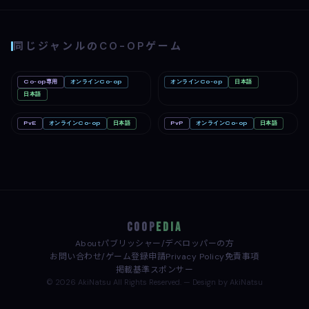
同じジャンルのCO-OPゲーム
Co-op専用
オンラインCo-op
オンラインCo-op
日本語
Big Walk
Mac
Romestead
PC
Nintendo Switch 2
日本語
PC
PvE
オンラインCo-op
日本語
PvP
オンラインCo-op
日本語
どろぼうノーム
PC
めっちゃカメレオン
PC
COOP
EDIA
About
パブリッシャー/デベロッパーの方
お問い合わせ/ゲーム登録申請
Privacy Policy
免責事項
掲載基準
スポンサー
© 2026 AkiNatsu All Rights Reserved. — Design by AkiNatsu