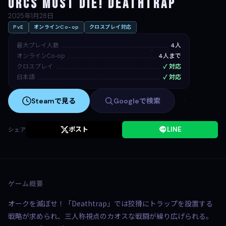
Orcs Must Die! Deathtrap
2025年1月28日
PvE
オンラインCo-op
クロスプレイ対応
最大プレイ人数
4人
オンラインCo-op
4人まで
クロスプレイ
✓ 対応
日本語
✓ 対応
Steamで見る
Googleで検索
ポスト
LINE
シェア
ゲーム概要
オークを滅ぼせ！「Deathtrap」では狡猾にトラップを設置する
戦略が求められ、三人称視点のカオスな戦闘が繰り広げられる。