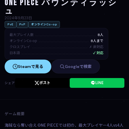
ONE PIECE バウンティラッシ
ュ
2024年9月23日
PvE
PvP
オンラインCo-op
最大プレイ人数
8人
オンラインCo-op
8人まで
クロスプレイ
✗ 非対応
日本語
✓ 対応
Steamで見る
Googleで検索
ポスト
LINE
シェア
ゲーム概要
海賊なら奪い合え―― ONE PIECEでは初の、最大プレイヤー4人vs4人