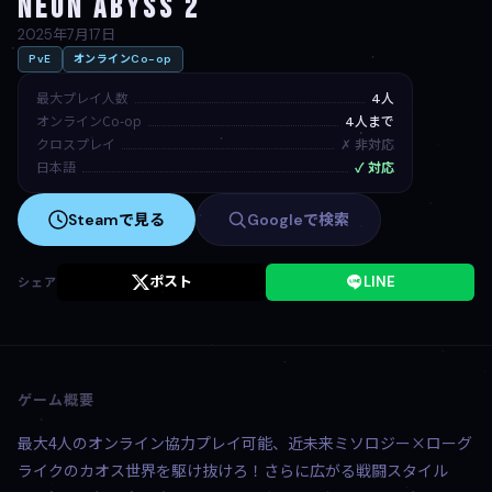
Neon Abyss 2
2025年7月17日
PvE
オンラインCo-op
最大プレイ人数
4人
オンラインCo-op
4人まで
クロスプレイ
✗ 非対応
日本語
✓ 対応
Steamで見る
Googleで検索
ポスト
LINE
シェア
ゲーム概要
最大4人のオンライン協力プレイ可能、近未来ミソロジー×ローグ
ライクのカオス世界を駆け抜けろ！さらに広がる戦闘スタイル