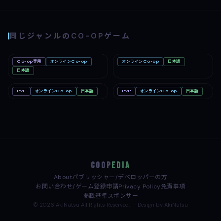
同じジャンルのCO-OPゲーム
Co-op専用
オンラインCo-op
オンラインCo-op
日本語
Big Walk
Mac
Romestead
PC
Nintendo Switch 2
日本語
PC
PvE
オンラインCo-op
日本語
PvP
オンラインCo-op
日本語
どろぼうノーム
PC
めっちゃカメレオン
PC
COOP
EDIA
About
パブリッシャー/デベロッパーの方
お問い合わせ/ゲーム登録申請
Privacy Policy
免責事項
掲載基準
スポンサー
© 2026 AkiNatsu All Rights Reserved. — Design by AkiNatsu