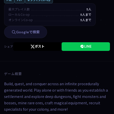
PvE
PvP
オンラインCo-op
最大プレイ人数
5人
ローカルCo-op
5人まで
オンラインCo-op
5人まで
Googleで検索
ポスト
LINE
シェア
ゲーム概要
Build, quest, and conquer across an infinite procedurally
generated world. Play alone or with friends as you establish a
settlement and explore deep dungeons, fight monsters and
bosses, mine rare ores, craft magical equipment, recruit
specialists for your colony, and more!