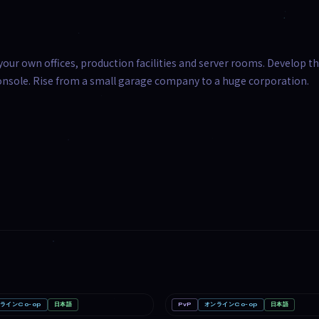
our own offices, production facilities and server rooms. Develop t
nsole. Rise from a small garage company to a huge corporation.
ラインCo-op
日本語
PvP
オンラインCo-op
日本語
ーム
PC
めっちゃカメレオン