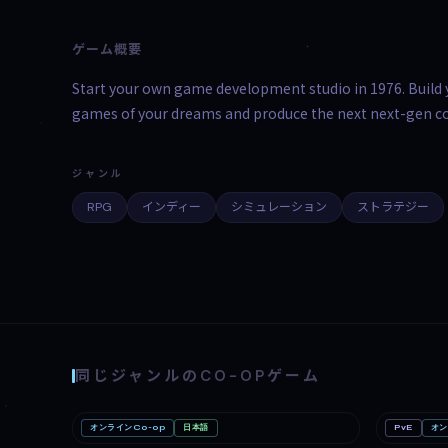
ゲーム概要
Start your own game development studio in 1976. Build y
games of your dreams and produce the next next-gen co
ジャンル
RPG
インディー
シミュレーション
ストラテジー
同じジャンルのCO-OPゲーム
オンラインCo-op
日本語
PvE
オン
Romestead
PC
どろぼうノ