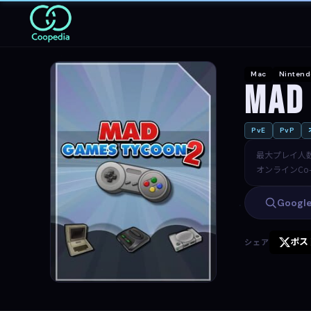
Mac
Nintend
Mad
PvE
PvP
最大プレイ人
オンラインCo-
Goog
ポス
シェア