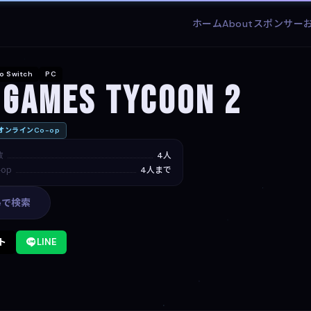
ホーム
About
スポンサー
o Switch
PC
 Games Tycoon 2
オンラインCo-op
数
4人
op
4人まで
leで検索
ト
LINE