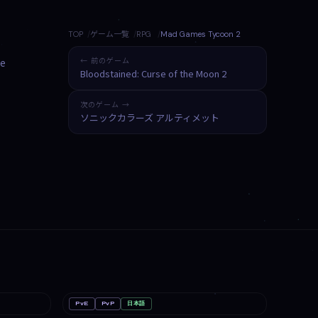
TOP
ゲーム一覧
RPG
Mad Games Tycoon 2
he
← 前のゲーム
Bloodstained: Curse of the Moon 2
次のゲーム →
ソニックカラーズ アルティメット
PvE
PvP
日本語
PC
Minecraft: Java & Bedrock Edition（マイ
Linux
ンクラフト）
Mac