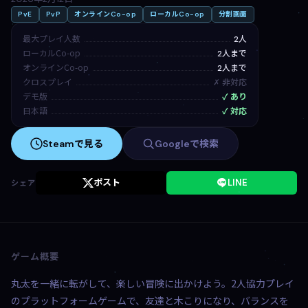
PvE
PvP
オンラインCo-op
ローカルCo-op
分割画面
最大プレイ人数
2人
ローカルCo-op
2人まで
オンラインCo-op
2人まで
クロスプレイ
✗ 非対応
デモ版
✓ あり
日本語
✓ 対応
Steamで見る
Googleで検索
ポスト
LINE
シェア
ゲーム概要
丸太を一緒に転がして、楽しい冒険に出かけよう。2人協力プレイ
のプラットフォームゲームで、友達と木こりになり、バランスを