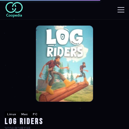
Linux
Mac
PC
Log Riders
2026年2月12日