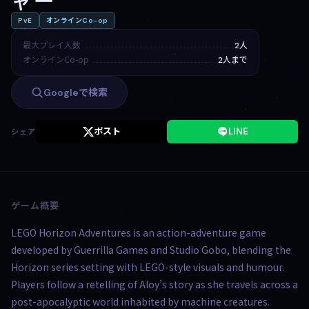
ャー
PvE
オンラインCo-op
最大プレイ人数
2人
オンラインCo-op
2人まで
Googleで検索
ポスト
LINE
シェア
ゲーム概要
LEGO Horizon Adventures is an action-adventure game
developed by Guerrilla Games and Studio Gobo, blending the
Horizon series setting with LEGO-style visuals and humour.
Players follow a retelling of Aloy’s story as she travels across a
post-apocalyptic world inhabited by machine creatures.