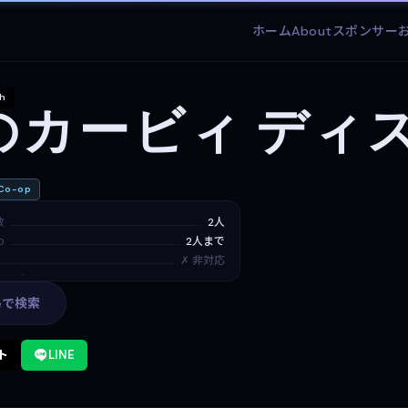
ホーム
About
スポンサー
ch
のカービィ ディ
o-op
数
2人
p
2人まで
✗ 非対応
leで検索
ト
LINE