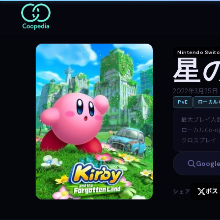
Nintendo Swit
星
2022年3月25日
PvE
ローカルC
最大プレイ人
ローカルCo-o
クロスプレイ
Goog
ポス
シェア