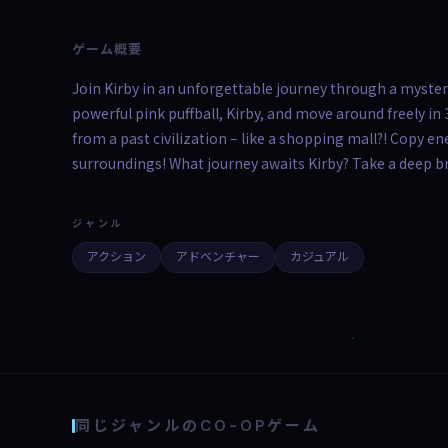
ゲーム概要
Join Kirby in an unforgettable journey through a myster
powerful pink puffball, Kirby, and move around freely i
from a past civilization – like a shopping mall?! Copy en
surroundings! What journey awaits Kirby? Take a deep b
ジャンル
アクション
アドベンチャー
カジュアル
同じジャンルのCO-OPゲーム