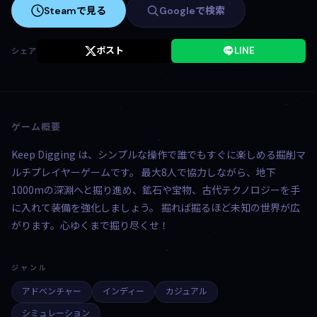
Steamで見る
Googleで検索
ポスト
LINE
シェア
ゲーム概要
Keep Digging は、シンプルな操作で誰でもすぐに楽しめる掘削マ
ルチプレイヤーゲームです。 最大8人で協力しながら、地下
1000mの深淵へと掘り進め、鉱石や宝物、古代テクノロジーを手
に入れて装備を強化しましょう。 掘れば掘るほど未知の世界が広
がります。心ゆくまで掘り尽くせ！
ジャンル
アドベンチャー
インディー
カジュアル
シミュレーション