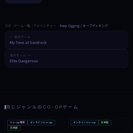
TOP
ゲーム一覧
アドベンチャー
Keep Digging / キープディギング
← 前のゲーム
My Time at Sandrock
次のゲーム →
Elite Dangerous
同じジャンルのCO-OPゲーム
Co-op専用
オンラインCo-op
オンラインCo-op
日本語
Big Walk
Mac
Romestead
PC
Nintendo Switch 2
日本語
PC