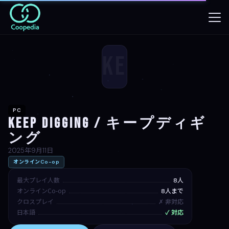
Ke
PC
Keep Digging / キープディギ
ング
2025年9月11日
オンラインCo-op
最大プレイ人数
8人
オンラインCo-op
8人まで
クロスプレイ
✗ 非対応
日本語
✓ 対応