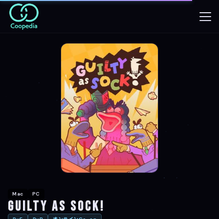
Mac
PC
Guilty as Sock!