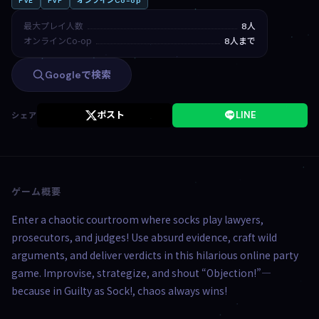
PvE
PvP
オンラインCo-op
最大プレイ人数
8人
オンラインCo-op
8人まで
Googleで検索
ポスト
LINE
シェア
ゲーム概要
Enter a chaotic courtroom where socks play lawyers,
prosecutors, and judges! Use absurd evidence, craft wild
arguments, and deliver verdicts in this hilarious online party
game. Improvise, strategize, and shout “Objection!”—
because in Guilty as Sock!, chaos always wins!