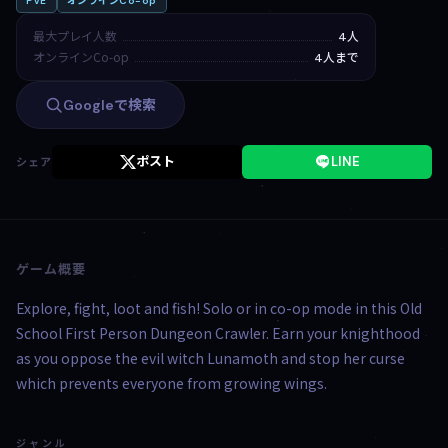
PvE
オンラインCo-op
最大プレイ人数
4人
オンラインCo-op
4人まで
Googleで検索
ポスト
LINE
シェア
ゲーム概要
Explore, fight, loot and fish! Solo or in co-op mode in this Old
School First Person Dungeon Crawler. Earn your knighthood
as you oppose the evil witch Lunamoth and stop her curse
which prevents everyone from growing wings.
ジャンル