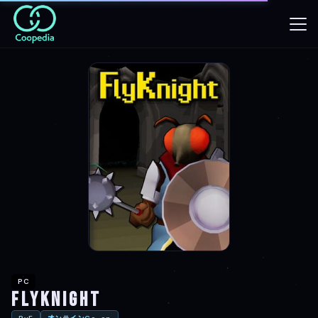
PC
FlyKnight