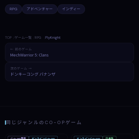
RPG
アドベンチャー
インディー
TOP
ゲーム一覧
RPG
FlyKnight
← 前のゲーム
MechWarrior 5: Clans
次のゲーム →
ドンキーコング バナンザ
同じジャンルのCO-OPゲーム
Co-op専用
オンラインCo-op
オンラインCo-op
日本語
Mac
PC