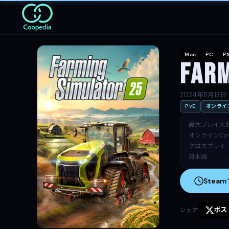
Mac
PC
P
Farm
2024年11月12日
PvE
オンライン
最大プレイ人
オンラインCo-
クロスプレイ
日本語
Stea
ポス
シェア