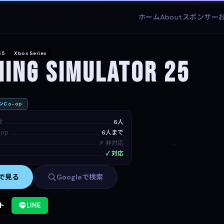
ホーム
About
スポンサー
S5
Xbox Series
ing Simulator 25
Co-op
数
6人
op
6人まで
✗ 非対応
✓ 対応
mで見る
Googleで検索
ト
LINE