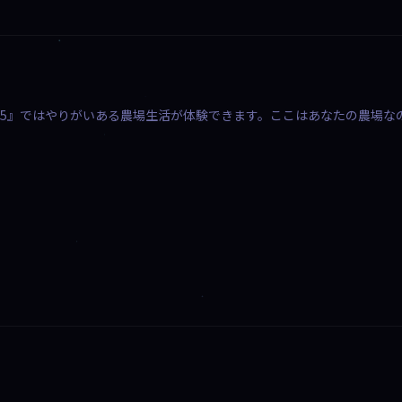
tor 25』ではやりがいある農場生活が体験できます。ここはあなたの農場な