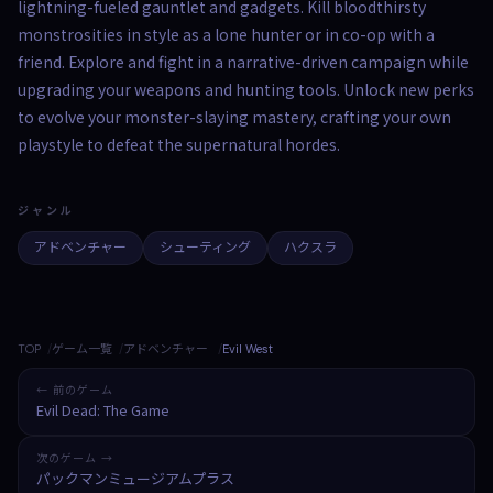
lightning-fueled gauntlet and gadgets. Kill bloodthirsty
monstrosities in style as a lone hunter or in co-op with a
friend. Explore and fight in a narrative-driven campaign while
upgrading your weapons and hunting tools. Unlock new perks
to evolve your monster-slaying mastery, crafting your own
playstyle to defeat the supernatural hordes.
ジャンル
アドベンチャー
シューティング
ハクスラ
TOP
ゲーム一覧
アドベンチャー
Evil West
← 前のゲーム
Evil Dead: The Game
次のゲーム →
パックマンミュージアムプラス