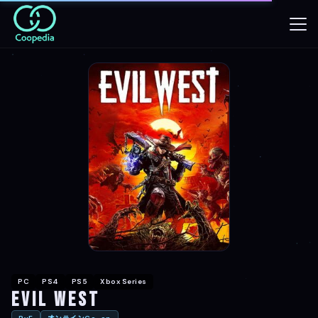
PC
PS4
PS5
Xbox Series
Evil West