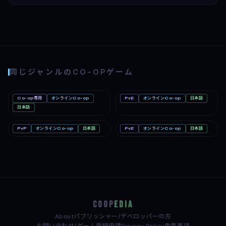
同じジャンルのCO-OPゲーム
Co-op専用
オンラインCo-op
PvE
オンラインCo-op
日本語
Big Walk
Mac
どろぼうノーム
PC
Nintendo Switch 2
日本語
PC
PvP
オンラインCo-op
日本語
PvE
オンラインCo-op
日本語
めっちゃカメレオン
PC
Far Far West
PC
COOP
EDIA
About
パブリッシャー/デベロッパーの方