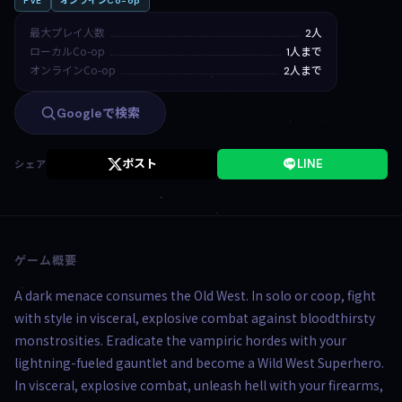
PvE
オンラインCo-op
最大プレイ人数
2人
ローカルCo-op
1人まで
オンラインCo-op
2人まで
Googleで検索
ポスト
LINE
シェア
ゲーム概要
A dark menace consumes the Old West. In solo or coop, fight
with style in visceral, explosive combat against bloodthirsty
monstrosities. Eradicate the vampiric hordes with your
lightning-fueled gauntlet and become a Wild West Superhero.
In visceral, explosive combat, unleash hell with your firearms,