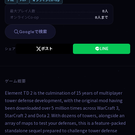
PvE
PvP
オンラインCo-op
最大プレイ人数
8人
オンラインCo-op
8人まで
Googleで検索
ポスト
LINE
シェア
ゲーム概要
Element TD 2 is the culmination of 15 years of multiplayer
tower defense development, with the original mod having
been downloaded over 5 million times across WarCraft 3,
StarCraft 2 and Dota 2. With dozens of towers, alongside an
array of maps to test your defenses, this is a feature-packed
standalone sequel prepared to challenge tower defense