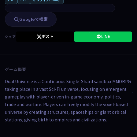
PvE
PvP
オンラインCo-op
Googleで検索
ポスト
LINE
シェア
ゲーム概要
Dual Universe is a Continuous Single-Shard sandbox MMORPG
taking place in a vast Sci-Fi universe, focusing on emergent
gameplay with player-driven in-game economy, politics,
trade and warfare. Players can freely modify the voxel-based
universe by creating structures, spaceships or giant orbital
stations, giving birth to empires and civilizations.