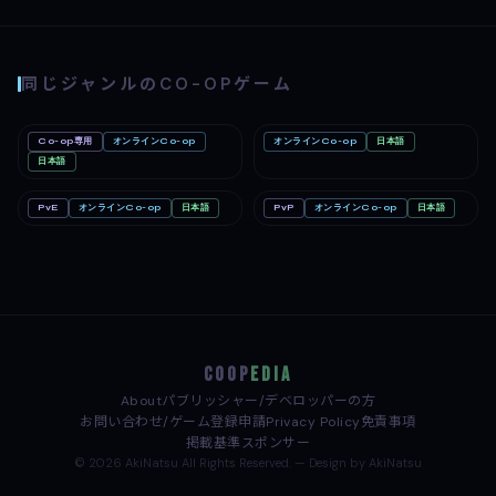
同じジャンルのCO-OPゲーム
Co-op専用
オンラインCo-op
オンラインCo-op
日本語
Big Walk
Mac
Romestead
PC
Nintendo Switch 2
日本語
PC
PvE
オンラインCo-op
日本語
PvP
オンラインCo-op
日本語
どろぼうノーム
PC
めっちゃカメレオン
PC
COOP
EDIA
About
パブリッシャー/デベロッパーの方
お問い合わせ/ゲーム登録申請
Privacy Policy
免責事項
掲載基準
スポンサー
© 2026 AkiNatsu All Rights Reserved. — Design by AkiNatsu