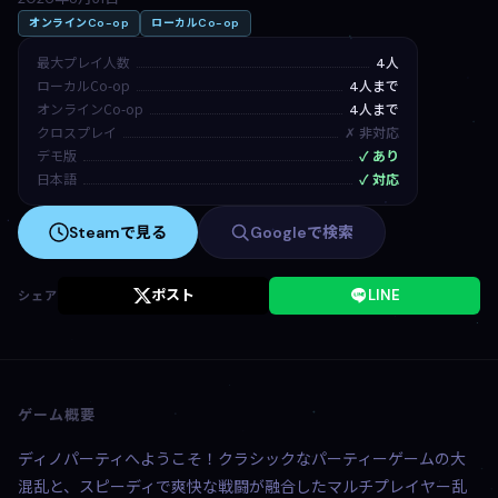
オンラインCo-op
ローカルCo-op
最大プレイ人数
4人
ローカルCo-op
4人まで
オンラインCo-op
4人まで
クロスプレイ
✗ 非対応
デモ版
✓ あり
日本語
✓ 対応
Steamで見る
Googleで検索
ポスト
LINE
シェア
ゲーム概要
ディノパーティへようこそ！クラシックなパーティーゲームの大
混乱と、スピーディで爽快な戦闘が融合したマルチプレイヤー乱