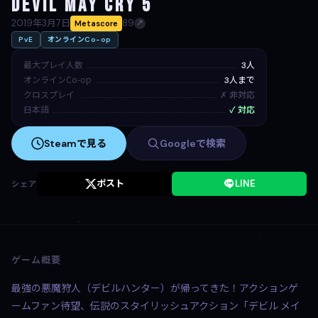
Devil May Cry 5
2019年3月7日
89
Metascore
↗
PvE
オンラインCo-op
最大プレイ人数
3人
オンラインCo-op
3人まで
クロスプレイ
✗ 非対応
日本語
✓ 対応
Steamで見る
Googleで検索
ポスト
LINE
シェア
ゲーム概要
最強の悪魔狩人（デビルハンター）が帰ってきた！アクションゲ
ームファン待望、伝説のスタイリッシュアクション「デビル メイ